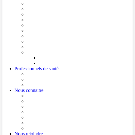
Conditions de visite
Mes démarches en ligne
Je prépare mon intervention chirurgicale
Je prépare mon hospitalisation
Je prépare ma consultation
Mes documents d’information
Je paie mes factures
Foire aux questions
Cultes
Faire entendre ma voix
Mes droits
Votre avis compte !
Professionnels de santé
Professionnels de santé de ville (sécurisé)
La démarche Ville-Hôpital
Les podcasts Ville-Hôpital
Nous connaitre
Les Hôpitaux Publics de l’Artois
Le Centre Hospitalier de Béthune Beuvry
Le bloc opératoire
Actualités
Agenda
Qualité et sécurité des soins
La Maison des Usagers de Béthune Beuvry
Nous rejoindre