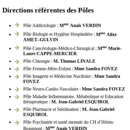
Directions référentes des Pôles
me
Pôle Addictologie :
M
Anaïs VERDIN
me
Pôle Biologie et Hygiène Hospitalière :
M
Alixe
AMET
–
GULVIN
me
Pôle Cancérologie-Médico-Chirurgical :
M
Marie-
Laure
CAPPE-
MERCIER
Pôle Chirurgie :
M. Thomas
LINALE
Pôle Femme-Mère-Enfant :
Mme Sandra FOVEZ
Pôle Imagerie et Médecine Nucléaire :
Mme Sandra
FOVEZ
Pôle Neuro-Cardio-Vasculaire :
Mme Sandra FOVEZ
Pôle Maladie Inflammatoire, Métabolique et Education
thérapeutique :
M. Jean-Gabriel
ESQUIROL
Pôle Pharmacie et Stérilisation :
M. Jean-Gabriel
ESQUIROL
Pôle Psychiatrie et santé mentale du CH d’Hénin-
me
Beaumont :
M
Anaïs VERDIN