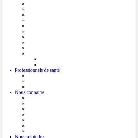
Conditions de visite
Mes démarches en ligne
Je prépare mon intervention chirurgicale
Je prépare mon hospitalisation
Je prépare ma consultation
Mes documents d’information
Je paie mes factures
Foire aux questions
Cultes
Faire entendre ma voix
Mes droits
Votre avis compte !
Professionnels de santé
Professionnels de santé de ville (sécurisé)
La démarche Ville-Hôpital
Les podcasts Ville-Hôpital
Nous connaitre
Les Hôpitaux Publics de l’Artois
Le Centre Hospitalier de Béthune Beuvry
Le bloc opératoire
Actualités
Agenda
Qualité et sécurité des soins
La Maison des Usagers de Béthune Beuvry
Nous rejoindre