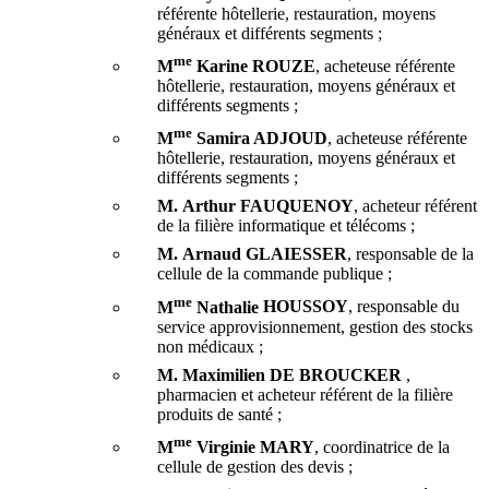
référente hôtellerie, restauration, moyens
généraux et différents segments ;
me
M
Karine
ROUZE
, acheteuse référente
hôtellerie, restauration, moyens généraux et
différents segments ;
me
M
Samira
ADJOUD
, acheteuse référente
hôtellerie, restauration, moyens généraux et
différents segments ;
M. Arthur
FAUQUENOY
, acheteur référent
de la filière informatique et télécoms ;
M. Arnaud
GLAIESSER
, responsable de la
cellule de la commande publique ;
me
M
Nathalie
HOUSSOY
, responsable du
service approvisionnement, gestion des stocks
non médicaux ;
M. Maximilien
DE
BROUCKER
,
pharmacien et acheteur référent de la filière
produits de santé ;
me
M
Virginie
MARY
, coordinatrice de la
cellule de gestion des devis ;