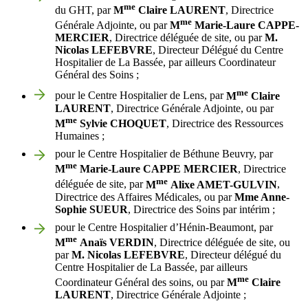
me
du GHT, par
M
Claire LAURENT
, Directrice
me
Générale Adjointe, ou par
M
Marie-Laure CAPPE-
MERCIER
, Directrice déléguée de site, ou par
M.
Nicolas LEFEBVRE
, Directeur Délégué du Centre
Hospitalier de La Bassée, par ailleurs Coordinateur
Général des Soins ;
me
pour le Centre Hospitalier de Lens, par
M
Claire
LAURENT
, Directrice Générale Adjointe, ou par
me
M
Sylvie
CHOQUET
, Directrice des Ressources
Humaines ;
pour le Centre Hospitalier de Béthune Beuvry, par
me
M
Marie-Laure CAPPE MERCIER
, Directrice
me
déléguée de site, par
M
Alixe AMET-GULVIN
,
Directrice des Affaires Médicales, ou par
Mme Anne-
Sophie SUEUR
, Directrice des Soins par intérim ;
pour le Centre Hospitalier d’Hénin-Beaumont, par
me
M
Anaïs VERDIN
, Directrice déléguée de site, ou
par
M. Nicolas
LEFEBVRE
, Directeur délégué du
Centre Hospitalier de La Bassée, par ailleurs
me
Coordinateur Général des soins, ou par
M
Claire
LAURENT
, Directrice Générale Adjointe ;