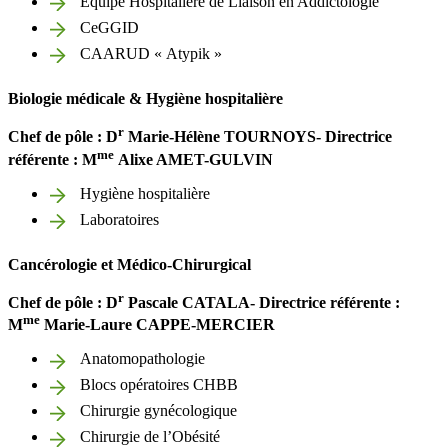
Équipe Hospitalière de Liaison en Addictologie
CeGGID
CAARUD « Atypik »
Biologie médicale & Hygiène hospitalière
r
Chef de pôle : D
Marie-Hélène TOURNOYS-
Directrice
me
référente
: M
Alixe AMET-GULVIN
Hygiène hospitalière
Laboratoires
Cancérologie et Médico-Chirurgical
r
Chef de pôle : D
Pascale CATALA-
Directrice référente
:
me
M
Marie-Laure CAPPE-MERCIER
Anatomopathologie
Blocs opératoires CHBB
Chirurgie gynécologique
Chirurgie de l’Obésité