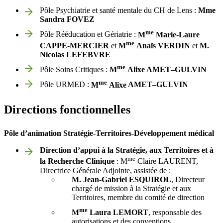
Pôle Psychiatrie et santé mentale du CH de Lens :
Mme
Sandra FOVEZ
me
Pôle Rééducation et Gériatrie :
M
Marie-Laure
me
CAPPE-MERCIER
et
M
Anaïs VERDIN
et
M.
Nicolas LEFEBVRE
me
Pôle Soins Critiques :
M
Alixe
AMET
–
GULVIN
me
Pôle URMED :
M
Alixe
AMET
–
GULVIN
Directions fonctionnelles
Pôle d’animation Stratégie-Territoires-Développement médical
Direction d’appui à la Stratégie, aux Territoires et à
me
la Recherche Clinique
: M
Claire LAURENT,
Directrice Générale Adjointe, assistée de :
M. Jean-Gabriel ESQUIROL
, Directeur
chargé de mission à la Stratégie et aux
Territoires, membre du comité de direction
me
M
Laura LEMORT
, responsable des
autorisations et des conventions,