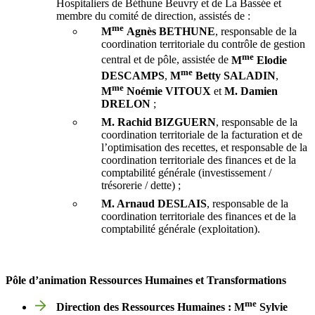
Hospitaliers de Béthune Beuvry et de La Bassée et
membre du comité de direction, assistés de :
me
M
Agnès
BETHUNE
, responsable de la
coordination territoriale du contrôle de gestion
me
central et de pôle, assistée de
M
Elodie
me
DESCAMPS
,
M
Betty
SALADIN
,
me
M
Noémie
VITOUX
et
M. Damien
DRELON
;
M. Rachid
BIZGUERN
, responsable de la
coordination territoriale de la facturation et de
l’optimisation des recettes, et responsable de la
coordination territoriale des finances et de la
comptabilité générale (investissement /
trésorerie / dette) ;
M. Arnaud DESLAIS
, responsable de la
coordination territoriale des finances et de la
comptabilité générale (exploitation).
Pôle d’animation Ressources Humaines et Transformations
me
Direction des Ressources Humaines : M
Sylvie