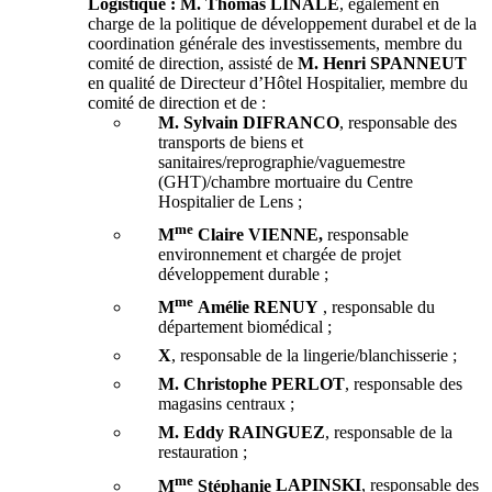
Logistique : M. Thomas
LINALE
, également en
charge de la politique de développement durabel et de la
coordination générale des investissements, membre du
comité de direction, assisté de
M. Henri
SPANNEUT
en qualité de Directeur d’Hôtel Hospitalier, membre du
comité de direction et de :
M. Sylvain
DI
FRANCO
, responsable des
transports de biens et
sanitaires/reprographie/vaguemestre
(GHT)/chambre mortuaire du Centre
Hospitalier de Lens ;
me
M
Claire VIENNE,
responsable
environnement et chargée de projet
développement durable ;
me
M
Amélie
RENUY
, responsable du
département biomédical ;
X
, responsable de la lingerie/blanchisserie ;
M. Christophe
PERLOT
, responsable des
magasins centraux ;
M. Eddy
RAINGUEZ
, responsable de la
restauration ;
me
M
Stéphanie
LAPINSKI
, responsable des