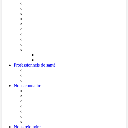
Conditions de visite
Mes démarches en ligne
Je prépare mon intervention chirurgicale
Je prépare mon hospitalisation
Je prépare ma consultation
Mes documents d’information
Je paie mes factures
Foire aux questions
Cultes
Faire entendre ma voix
Mes droits
Votre avis compte !
Professionnels de santé
Professionnels de santé de ville (sécurisé)
La démarche Ville-Hôpital
Les podcasts Ville-Hôpital
Nous connaitre
Les Hôpitaux Publics de l’Artois
Le Centre Hospitalier de Béthune Beuvry
Le bloc opératoire
Actualités
Agenda
Qualité et sécurité des soins
La Maison des Usagers de Béthune Beuvry
Nous rejoindre