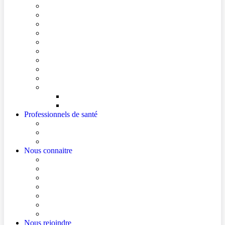
Conditions de visite
Mes démarches en ligne
Je prépare mon intervention chirurgicale
Je prépare mon hospitalisation
Je prépare ma consultation
Mes documents d’information
Je paie mes factures
Foire aux questions
Cultes
Faire entendre ma voix
Mes droits
Votre avis compte !
Professionnels de santé
Professionnels de santé de ville (sécurisé)
La démarche Ville-Hôpital
Les podcasts Ville-Hôpital
Nous connaitre
Les Hôpitaux Publics de l’Artois
Le Centre Hospitalier de Béthune Beuvry
Le bloc opératoire
Actualités
Agenda
Qualité et sécurité des soins
La Maison des Usagers de Béthune Beuvry
Nous rejoindre