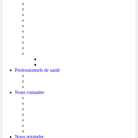
Conditions de visite
Mes démarches en ligne
Je prépare mon intervention chirurgicale
Je prépare mon hospitalisation
Je prépare ma consultation
Mes documents d’information
Je paie mes factures
Foire aux questions
Cultes
Faire entendre ma voix
Mes droits
Votre avis compte !
Professionnels de santé
Professionnels de santé de ville (sécurisé)
La démarche Ville-Hôpital
Les podcasts Ville-Hôpital
Nous connaitre
Les Hôpitaux Publics de l’Artois
Le Centre Hospitalier de Béthune Beuvry
Le bloc opératoire
Actualités
Agenda
Qualité et sécurité des soins
La Maison des Usagers de Béthune Beuvry
Nous rejoindre