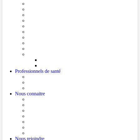
Conditions de visite
Mes démarches en ligne
Je prépare mon intervention chirurgicale
Je prépare mon hospitalisation
Je prépare ma consultation
Mes documents d’information
Je paie mes factures
Foire aux questions
Cultes
Faire entendre ma voix
Mes droits
Votre avis compte !
Professionnels de santé
Professionnels de santé de ville (sécurisé)
La démarche Ville-Hôpital
Les podcasts Ville-Hôpital
Nous connaitre
Les Hôpitaux Publics de l’Artois
Le Centre Hospitalier de Béthune Beuvry
Le bloc opératoire
Actualités
Agenda
Qualité et sécurité des soins
La Maison des Usagers de Béthune Beuvry
Nous rejoindre