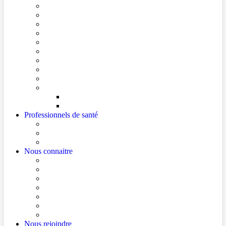
Conditions de visite
Mes démarches en ligne
Je prépare mon intervention chirurgicale
Je prépare mon hospitalisation
Je prépare ma consultation
Mes documents d’information
Je paie mes factures
Foire aux questions
Cultes
Faire entendre ma voix
Mes droits
Votre avis compte !
Professionnels de santé
Professionnels de santé de ville (sécurisé)
La démarche Ville-Hôpital
Les podcasts Ville-Hôpital
Nous connaitre
Les Hôpitaux Publics de l’Artois
Le Centre Hospitalier de Béthune Beuvry
Le bloc opératoire
Actualités
Agenda
Qualité et sécurité des soins
La Maison des Usagers de Béthune Beuvry
Nous rejoindre