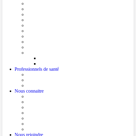
Conditions de visite
Mes démarches en ligne
Je prépare mon intervention chirurgicale
Je prépare mon hospitalisation
Je prépare ma consultation
Mes documents d’information
Je paie mes factures
Foire aux questions
Cultes
Faire entendre ma voix
Mes droits
Votre avis compte !
Professionnels de santé
Professionnels de santé de ville (sécurisé)
La démarche Ville-Hôpital
Les podcasts Ville-Hôpital
Nous connaitre
Les Hôpitaux Publics de l’Artois
Le Centre Hospitalier de Béthune Beuvry
Le bloc opératoire
Actualités
Agenda
Qualité et sécurité des soins
La Maison des Usagers de Béthune Beuvry
Nous rejoindre