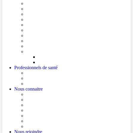
Conditions de visite
Mes démarches en ligne
Je prépare mon intervention chirurgicale
Je prépare mon hospitalisation
Je prépare ma consultation
Mes documents d’information
Je paie mes factures
Foire aux questions
Cultes
Faire entendre ma voix
Mes droits
Votre avis compte !
Professionnels de santé
Professionnels de santé de ville (sécurisé)
La démarche Ville-Hôpital
Les podcasts Ville-Hôpital
Nous connaitre
Les Hôpitaux Publics de l’Artois
Le Centre Hospitalier de Béthune Beuvry
Le bloc opératoire
Actualités
Agenda
Qualité et sécurité des soins
La Maison des Usagers de Béthune Beuvry
Nous rejoindre