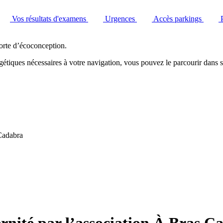
Vos résultats d'examens
Urgences
Accès parkings
orte d’écoconception.
étiques nécessaires à votre navigation, vous pouvez le parcourir dans s
 Cadabra
ernité par l’association À Bras C