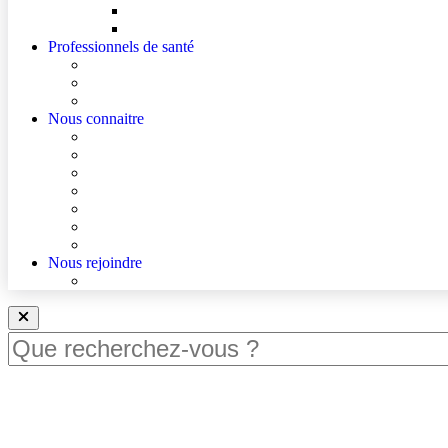
Mes droits
Votre avis compte !
Professionnels de santé
Professionnels de santé de ville (sécurisé)
La démarche Ville-Hôpital
Les podcasts Ville-Hôpital
Nous connaitre
Les Hôpitaux Publics de l’Artois
Le Centre Hospitalier de Béthune Beuvry
Le bloc opératoire
Actualités
Agenda
Qualité et sécurité des soins
La Maison des Usagers de Béthune Beuvry
Nous rejoindre
Nous rejoindre