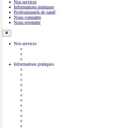
Nos services
Informations pratiques
Professionnels de santé
Nous connaitre
Nous rejoindre
Nos services
Trouver un médecin
Trouver un service
Urgences
Informations pratiques
Accéder à l’hôpital
Accès parkings
Conditions de visite
Mes démarches en ligne
Je prépare mon intervention chirurgicale
Je prépare mon hospitalisation
Je prépare ma consultation
Mes documents d’information
Je paie mes factures
Foire aux questions
Cultes
Faire entendre ma voix