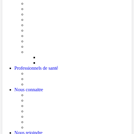
Conditions de visite
Mes démarches en ligne
Je prépare mon intervention chirurgicale
Je prépare mon hospitalisation
Je prépare ma consultation
Mes documents d’information
Je paie mes factures
Foire aux questions
Cultes
Faire entendre ma voix
Mes droits
Votre avis compte !
Professionnels de santé
Professionnels de santé de ville (sécurisé)
La démarche Ville-Hôpital
Les podcasts Ville-Hôpital
Nous connaitre
Les Hôpitaux Publics de l’Artois
Le Centre Hospitalier de Béthune Beuvry
Le bloc opératoire
Actualités
Agenda
Qualité et sécurité des soins
La Maison des Usagers de Béthune Beuvry
Nous rejoindre