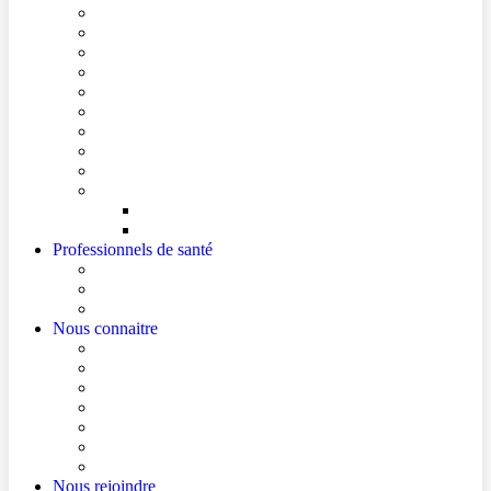
Conditions de visite
Mes démarches en ligne
Je prépare mon intervention chirurgicale
Je prépare mon hospitalisation
Je prépare ma consultation
Mes documents d’information
Je paie mes factures
Foire aux questions
Cultes
Faire entendre ma voix
Mes droits
Votre avis compte !
Professionnels de santé
Professionnels de santé de ville (sécurisé)
La démarche Ville-Hôpital
Les podcasts Ville-Hôpital
Nous connaitre
Les Hôpitaux Publics de l’Artois
Le Centre Hospitalier de Béthune Beuvry
Le bloc opératoire
Actualités
Agenda
Qualité et sécurité des soins
La Maison des Usagers de Béthune Beuvry
Nous rejoindre