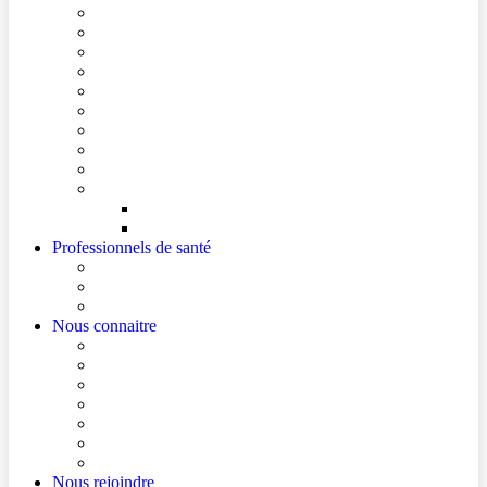
Conditions de visite
Mes démarches en ligne
Je prépare mon intervention chirurgicale
Je prépare mon hospitalisation
Je prépare ma consultation
Mes documents d’information
Je paie mes factures
Foire aux questions
Cultes
Faire entendre ma voix
Mes droits
Votre avis compte !
Professionnels de santé
Professionnels de santé de ville (sécurisé)
La démarche Ville-Hôpital
Les podcasts Ville-Hôpital
Nous connaitre
Les Hôpitaux Publics de l’Artois
Le Centre Hospitalier de Béthune Beuvry
Le bloc opératoire
Actualités
Agenda
Qualité et sécurité des soins
La Maison des Usagers de Béthune Beuvry
Nous rejoindre