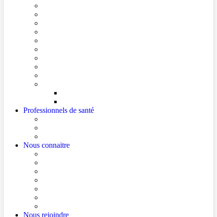
Conditions de visite
Mes démarches en ligne
Je prépare mon intervention chirurgicale
Je prépare mon hospitalisation
Je prépare ma consultation
Mes documents d’information
Je paie mes factures
Foire aux questions
Cultes
Faire entendre ma voix
Mes droits
Votre avis compte !
Professionnels de santé
Professionnels de santé de ville (sécurisé)
La démarche Ville-Hôpital
Les podcasts Ville-Hôpital
Nous connaitre
Les Hôpitaux Publics de l’Artois
Le Centre Hospitalier de Béthune Beuvry
Le bloc opératoire
Actualités
Agenda
Qualité et sécurité des soins
La Maison des Usagers de Béthune Beuvry
Nous rejoindre