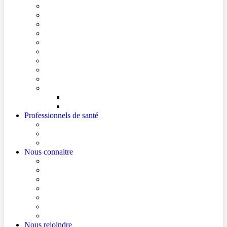
Conditions de visite
Mes démarches en ligne
Je prépare mon intervention chirurgicale
Je prépare mon hospitalisation
Je prépare ma consultation
Mes documents d’information
Je paie mes factures
Foire aux questions
Cultes
Faire entendre ma voix
Mes droits
Votre avis compte !
Professionnels de santé
Professionnels de santé de ville (sécurisé)
La démarche Ville-Hôpital
Les podcasts Ville-Hôpital
Nous connaitre
Les Hôpitaux Publics de l’Artois
Le Centre Hospitalier de Béthune Beuvry
Le bloc opératoire
Actualités
Agenda
Qualité et sécurité des soins
La Maison des Usagers de Béthune Beuvry
Nous rejoindre