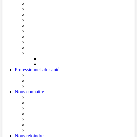
Conditions de visite
Mes démarches en ligne
Je prépare mon intervention chirurgicale
Je prépare mon hospitalisation
Je prépare ma consultation
Mes documents d’information
Je paie mes factures
Foire aux questions
Cultes
Faire entendre ma voix
Mes droits
Votre avis compte !
Professionnels de santé
Professionnels de santé de ville (sécurisé)
La démarche Ville-Hôpital
Les podcasts Ville-Hôpital
Nous connaitre
Les Hôpitaux Publics de l’Artois
Le Centre Hospitalier de Béthune Beuvry
Le bloc opératoire
Actualités
Agenda
Qualité et sécurité des soins
La Maison des Usagers de Béthune Beuvry
Nous rejoindre