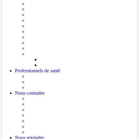
Conditions de visite
Mes démarches en ligne
Je prépare mon intervention chirurgicale
Je prépare mon hospitalisation
Je prépare ma consultation
Mes documents d’information
Je paie mes factures
Foire aux questions
Cultes
Faire entendre ma voix
Mes droits
Votre avis compte !
Professionnels de santé
Professionnels de santé de ville (sécurisé)
La démarche Ville-Hôpital
Les podcasts Ville-Hôpital
Nous connaitre
Les Hôpitaux Publics de l’Artois
Le Centre Hospitalier de Béthune Beuvry
Le bloc opératoire
Actualités
Agenda
Qualité et sécurité des soins
La Maison des Usagers de Béthune Beuvry
Nous rejoindre