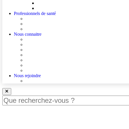
Mes droits
Votre avis compte !
Professionnels de santé
Professionnels de santé de ville (sécurisé)
La démarche Ville-Hôpital
Les podcasts Ville-Hôpital
Nous connaitre
Les Hôpitaux Publics de l’Artois
Le Centre Hospitalier de Béthune Beuvry
Le bloc opératoire
Actualités
Agenda
Qualité et sécurité des soins
La Maison des Usagers de Béthune Beuvry
Nous rejoindre
Nous rejoindre