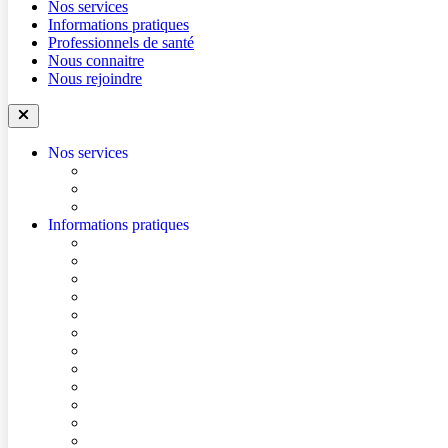
Nos services
Informations pratiques
Professionnels de santé
Nous connaitre
Nous rejoindre
Nos services
Trouver un médecin
Trouver un service
Urgences
Informations pratiques
Accéder à l’hôpital
Accès parkings
Conditions de visite
Mes démarches en ligne
Je prépare mon intervention chirurgicale
Je prépare mon hospitalisation
Je prépare ma consultation
Mes documents d’information
Je paie mes factures
Foire aux questions
Cultes
Faire entendre ma voix