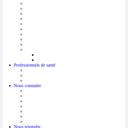
Conditions de visite
Mes démarches en ligne
Je prépare mon intervention chirurgicale
Je prépare mon hospitalisation
Je prépare ma consultation
Mes documents d’information
Je paie mes factures
Foire aux questions
Cultes
Faire entendre ma voix
Mes droits
Votre avis compte !
Professionnels de santé
Professionnels de santé de ville (sécurisé)
La démarche Ville-Hôpital
Les podcasts Ville-Hôpital
Nous connaitre
Les Hôpitaux Publics de l’Artois
Le Centre Hospitalier de Béthune Beuvry
Le bloc opératoire
Actualités
Agenda
Qualité et sécurité des soins
La Maison des Usagers de Béthune Beuvry
Nous rejoindre