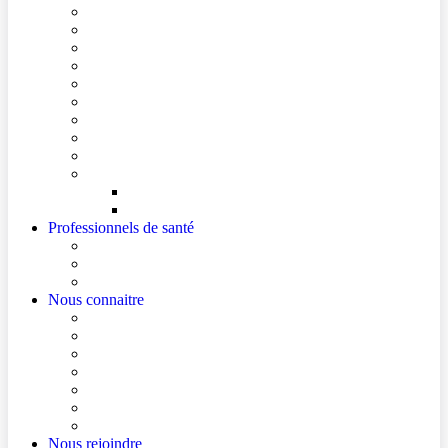
Conditions de visite
Mes démarches en ligne
Je prépare mon intervention chirurgicale
Je prépare mon hospitalisation
Je prépare ma consultation
Mes documents d’information
Je paie mes factures
Foire aux questions
Cultes
Faire entendre ma voix
Mes droits
Votre avis compte !
Professionnels de santé
Professionnels de santé de ville (sécurisé)
La démarche Ville-Hôpital
Les podcasts Ville-Hôpital
Nous connaitre
Les Hôpitaux Publics de l’Artois
Le Centre Hospitalier de Béthune Beuvry
Le bloc opératoire
Actualités
Agenda
Qualité et sécurité des soins
La Maison des Usagers de Béthune Beuvry
Nous rejoindre