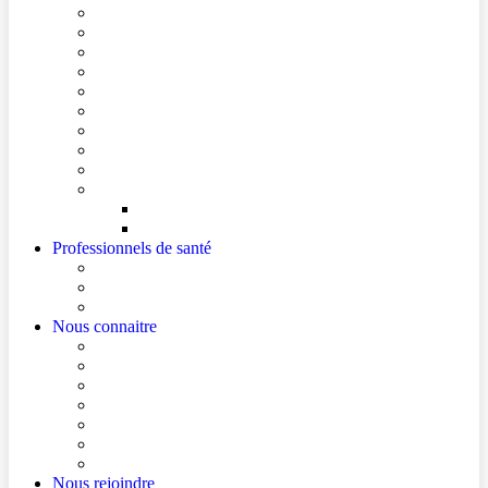
Conditions de visite
Mes démarches en ligne
Je prépare mon intervention chirurgicale
Je prépare mon hospitalisation
Je prépare ma consultation
Mes documents d’information
Je paie mes factures
Foire aux questions
Cultes
Faire entendre ma voix
Mes droits
Votre avis compte !
Professionnels de santé
Professionnels de santé de ville (sécurisé)
La démarche Ville-Hôpital
Les podcasts Ville-Hôpital
Nous connaitre
Les Hôpitaux Publics de l’Artois
Le Centre Hospitalier de Béthune Beuvry
Le bloc opératoire
Actualités
Agenda
Qualité et sécurité des soins
La Maison des Usagers de Béthune Beuvry
Nous rejoindre