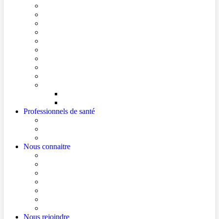
Conditions de visite
Mes démarches en ligne
Je prépare mon intervention chirurgicale
Je prépare mon hospitalisation
Je prépare ma consultation
Mes documents d’information
Je paie mes factures
Foire aux questions
Cultes
Faire entendre ma voix
Mes droits
Votre avis compte !
Professionnels de santé
Professionnels de santé de ville (sécurisé)
La démarche Ville-Hôpital
Les podcasts Ville-Hôpital
Nous connaitre
Les Hôpitaux Publics de l’Artois
Le Centre Hospitalier de Béthune Beuvry
Le bloc opératoire
Actualités
Agenda
Qualité et sécurité des soins
La Maison des Usagers de Béthune Beuvry
Nous rejoindre