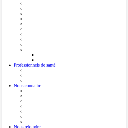
Conditions de visite
Mes démarches en ligne
Je prépare mon intervention chirurgicale
Je prépare mon hospitalisation
Je prépare ma consultation
Mes documents d’information
Je paie mes factures
Foire aux questions
Cultes
Faire entendre ma voix
Mes droits
Votre avis compte !
Professionnels de santé
Professionnels de santé de ville (sécurisé)
La démarche Ville-Hôpital
Les podcasts Ville-Hôpital
Nous connaitre
Les Hôpitaux Publics de l’Artois
Le Centre Hospitalier de Béthune Beuvry
Le bloc opératoire
Actualités
Agenda
Qualité et sécurité des soins
La Maison des Usagers de Béthune Beuvry
Nous rejoindre