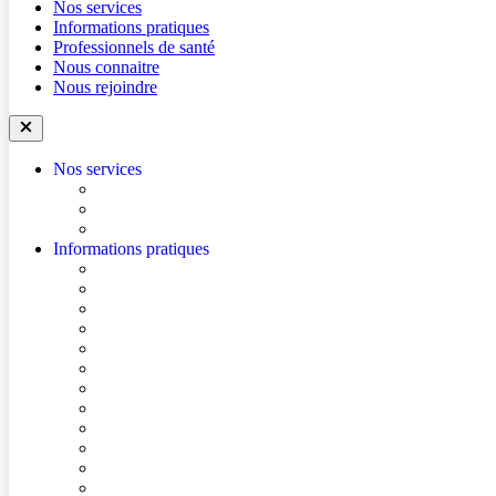
Nos services
Informations pratiques
Professionnels de santé
Nous connaitre
Nous rejoindre
Nos services
Trouver un médecin
Trouver un service
Urgences
Informations pratiques
Accéder à l’hôpital
Accès parkings
Conditions de visite
Mes démarches en ligne
Je prépare mon intervention chirurgicale
Je prépare mon hospitalisation
Je prépare ma consultation
Mes documents d’information
Je paie mes factures
Foire aux questions
Cultes
Faire entendre ma voix