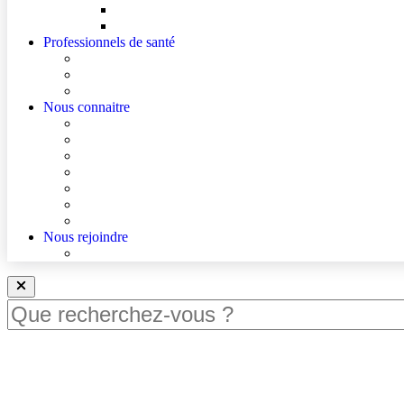
Mes droits
Votre avis compte !
Professionnels de santé
Professionnels de santé de ville (sécurisé)
La démarche Ville-Hôpital
Les podcasts Ville-Hôpital
Nous connaitre
Les Hôpitaux Publics de l’Artois
Le Centre Hospitalier de Béthune Beuvry
Le bloc opératoire
Actualités
Agenda
Qualité et sécurité des soins
La Maison des Usagers de Béthune Beuvry
Nous rejoindre
Nous rejoindre