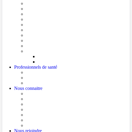
Conditions de visite
Mes démarches en ligne
Je prépare mon intervention chirurgicale
Je prépare mon hospitalisation
Je prépare ma consultation
Mes documents d’information
Je paie mes factures
Foire aux questions
Cultes
Faire entendre ma voix
Mes droits
Votre avis compte !
Professionnels de santé
Professionnels de santé de ville (sécurisé)
La démarche Ville-Hôpital
Les podcasts Ville-Hôpital
Nous connaitre
Les Hôpitaux Publics de l’Artois
Le Centre Hospitalier de Béthune Beuvry
Le bloc opératoire
Actualités
Agenda
Qualité et sécurité des soins
La Maison des Usagers de Béthune Beuvry
Nous rejoindre