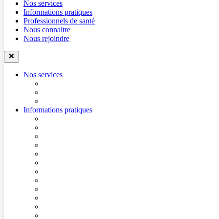
Nos services
Informations pratiques
Professionnels de santé
Nous connaitre
Nous rejoindre
Nos services
Trouver un médecin
Trouver un service
Urgences
Informations pratiques
Accéder à l’hôpital
Accès parkings
Conditions de visite
Mes démarches en ligne
Je prépare mon intervention chirurgicale
Je prépare mon hospitalisation
Je prépare ma consultation
Mes documents d’information
Je paie mes factures
Foire aux questions
Cultes
Faire entendre ma voix