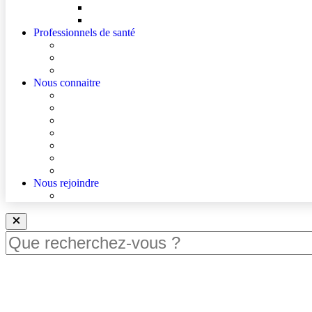
Mes droits
Votre avis compte !
Professionnels de santé
Professionnels de santé de ville (sécurisé)
La démarche Ville-Hôpital
Les podcasts Ville-Hôpital
Nous connaitre
Les Hôpitaux Publics de l’Artois
Le Centre Hospitalier de Béthune Beuvry
Le bloc opératoire
Actualités
Agenda
Qualité et sécurité des soins
La Maison des Usagers de Béthune Beuvry
Nous rejoindre
Nous rejoindre