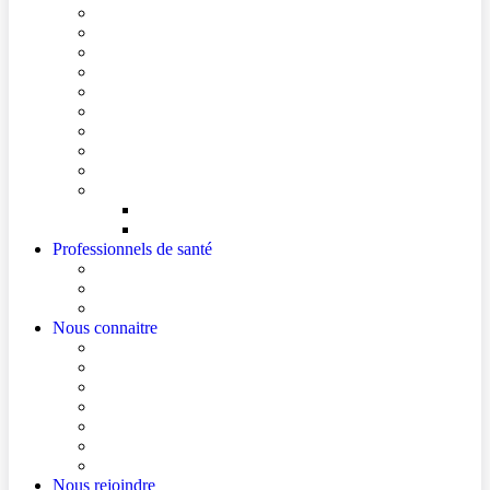
Conditions de visite
Mes démarches en ligne
Je prépare mon intervention chirurgicale
Je prépare mon hospitalisation
Je prépare ma consultation
Mes documents d’information
Je paie mes factures
Foire aux questions
Cultes
Faire entendre ma voix
Mes droits
Votre avis compte !
Professionnels de santé
Professionnels de santé de ville (sécurisé)
La démarche Ville-Hôpital
Les podcasts Ville-Hôpital
Nous connaitre
Les Hôpitaux Publics de l’Artois
Le Centre Hospitalier de Béthune Beuvry
Le bloc opératoire
Actualités
Agenda
Qualité et sécurité des soins
La Maison des Usagers de Béthune Beuvry
Nous rejoindre