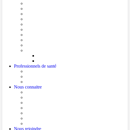
Conditions de visite
Mes démarches en ligne
Je prépare mon intervention chirurgicale
Je prépare mon hospitalisation
Je prépare ma consultation
Mes documents d’information
Je paie mes factures
Foire aux questions
Cultes
Faire entendre ma voix
Mes droits
Votre avis compte !
Professionnels de santé
Professionnels de santé de ville (sécurisé)
La démarche Ville-Hôpital
Les podcasts Ville-Hôpital
Nous connaitre
Les Hôpitaux Publics de l’Artois
Le Centre Hospitalier de Béthune Beuvry
Le bloc opératoire
Actualités
Agenda
Qualité et sécurité des soins
La Maison des Usagers de Béthune Beuvry
Nous rejoindre