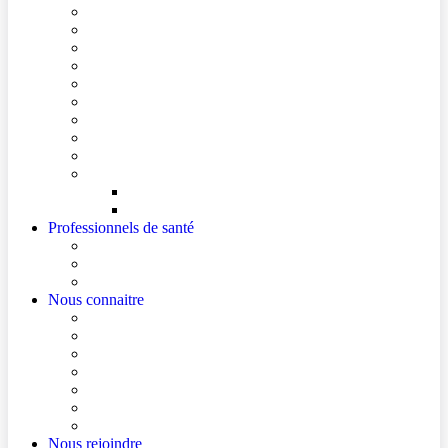
Conditions de visite
Mes démarches en ligne
Je prépare mon intervention chirurgicale
Je prépare mon hospitalisation
Je prépare ma consultation
Mes documents d’information
Je paie mes factures
Foire aux questions
Cultes
Faire entendre ma voix
Mes droits
Votre avis compte !
Professionnels de santé
Professionnels de santé de ville (sécurisé)
La démarche Ville-Hôpital
Les podcasts Ville-Hôpital
Nous connaitre
Les Hôpitaux Publics de l’Artois
Le Centre Hospitalier de Béthune Beuvry
Le bloc opératoire
Actualités
Agenda
Qualité et sécurité des soins
La Maison des Usagers de Béthune Beuvry
Nous rejoindre