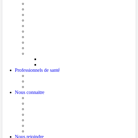
Conditions de visite
Mes démarches en ligne
Je prépare mon intervention chirurgicale
Je prépare mon hospitalisation
Je prépare ma consultation
Mes documents d’information
Je paie mes factures
Foire aux questions
Cultes
Faire entendre ma voix
Mes droits
Votre avis compte !
Professionnels de santé
Professionnels de santé de ville (sécurisé)
La démarche Ville-Hôpital
Les podcasts Ville-Hôpital
Nous connaitre
Les Hôpitaux Publics de l’Artois
Le Centre Hospitalier de Béthune Beuvry
Le bloc opératoire
Actualités
Agenda
Qualité et sécurité des soins
La Maison des Usagers de Béthune Beuvry
Nous rejoindre