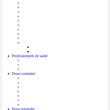
Conditions de visite
Mes démarches en ligne
Je prépare mon intervention chirurgicale
Je prépare mon hospitalisation
Je prépare ma consultation
Mes documents d’information
Je paie mes factures
Foire aux questions
Cultes
Faire entendre ma voix
Mes droits
Votre avis compte !
Professionnels de santé
Professionnels de santé de ville (sécurisé)
La démarche Ville-Hôpital
Les podcasts Ville-Hôpital
Nous connaitre
Les Hôpitaux Publics de l’Artois
Le Centre Hospitalier de Béthune Beuvry
Le bloc opératoire
Actualités
Agenda
Qualité et sécurité des soins
La Maison des Usagers de Béthune Beuvry
Nous rejoindre