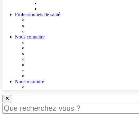
Mes droits
Votre avis compte !
Professionnels de santé
Professionnels de santé de ville (sécurisé)
La démarche Ville-Hôpital
Les podcasts Ville-Hôpital
Nous connaitre
Les Hôpitaux Publics de l’Artois
Le Centre Hospitalier de Béthune Beuvry
Le bloc opératoire
Actualités
Agenda
Qualité et sécurité des soins
La Maison des Usagers de Béthune Beuvry
Nous rejoindre
Nous rejoindre