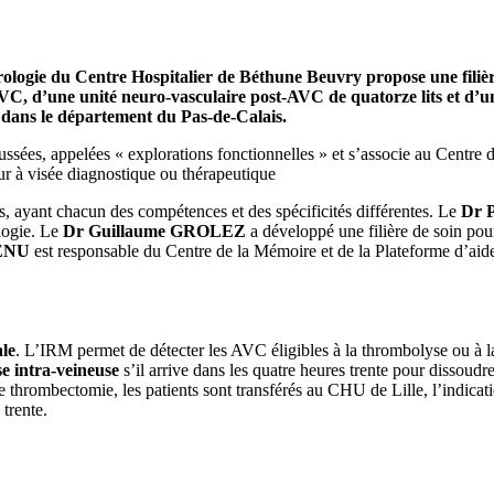
rologie du Centre Hospitalier de Béthune Beuvry propose une filière
AVC, d’une unité neuro-vasculaire post-AVC de quatorze lits et d’une
ue dans le département du Pas-de-Calais.
sées, appelées « explorations fonctionnelles » et s’associe au Centre d
our à visée diagnostique ou thérapeutique
rs, ayant chacun des compétences et des spécificités différentes. Le
Dr 
logie. Le
Dr Guillaume GROLEZ
a développé une filière de soin pou
VENU
est responsable du Centre de la Mémoire et de la Plateforme d’aide
ale
. L’IRM permet de détecter les AVC éligibles à la thrombolyse ou à 
e intra-veineuse
s’il arrive dans les quatre heures trente pour dissoud
thrombectomie, les patients sont transférés au CHU de Lille, l’indicat
 trente.