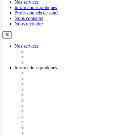
Nos services
Informations pratiques
Professionnels de santé
Nous connaitre
Nous rejoindre
Nos services
Trouver un médecin
Trouver un service
Urgences
Informations pratiques
Accéder à l’hôpital
Accès parkings
Conditions de visite
Mes démarches en ligne
Je prépare mon intervention chirurgicale
Je prépare mon hospitalisation
Je prépare ma consultation
Mes documents d’information
Je paie mes factures
Foire aux questions
Cultes
Faire entendre ma voix