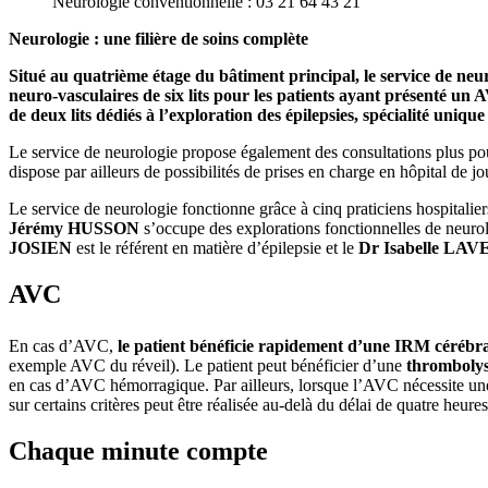
Neurologie conventionnelle : 03 21 64 43 21
Neurologie : une filière de soins complète
Situé au quatrième étage du bâtiment principal, le service de neu
neuro-vasculaires de six lits pour les patients ayant présenté un 
de deux lits dédiés à l’exploration des épilepsies, spécialité uniq
Le service de neurologie propose également des consultations plus pous
dispose par ailleurs de possibilités de prises en charge en hôpital de j
Le service de neurologie fonctionne grâce à cinq praticiens hospitalie
Jérémy HUSSON
s’occupe des explorations fonctionnelles de neuro
JOSIEN
est le référent en matière d’épilepsie et le
Dr Isabelle LA
AVC
En cas d’AVC,
le patient bénéficie rapidement d’une IRM cérébr
exemple AVC du réveil). Le patient peut bénéficier d’une
thrombolys
en cas d’AVC hémorragique. Par ailleurs, lorsque l’AVC nécessite une 
sur certains critères peut être réalisée au-delà du délai de quatre heures
Chaque minute compte