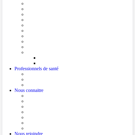
Conditions de visite
Mes démarches en ligne
Je prépare mon intervention chirurgicale
Je prépare mon hospitalisation
Je prépare ma consultation
Mes documents d’information
Je paie mes factures
Foire aux questions
Cultes
Faire entendre ma voix
Mes droits
Votre avis compte !
Professionnels de santé
Professionnels de santé de ville (sécurisé)
La démarche Ville-Hôpital
Les podcasts Ville-Hôpital
Nous connaitre
Les Hôpitaux Publics de l’Artois
Le Centre Hospitalier de Béthune Beuvry
Le bloc opératoire
Actualités
Agenda
Qualité et sécurité des soins
La Maison des Usagers de Béthune Beuvry
Nous rejoindre