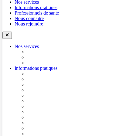
Nos services
Informations pratiques
Professionnels de santé
Nous connaitre
Nous rejoindre
Nos services
Trouver un médecin
Trouver un service
Urgences
Informations pratiques
Accéder à l’hôpital
Accès parkings
Conditions de visite
Mes démarches en ligne
Je prépare mon intervention chirurgicale
Je prépare mon hospitalisation
Je prépare ma consultation
Mes documents d’information
Je paie mes factures
Foire aux questions
Cultes
Faire entendre ma voix