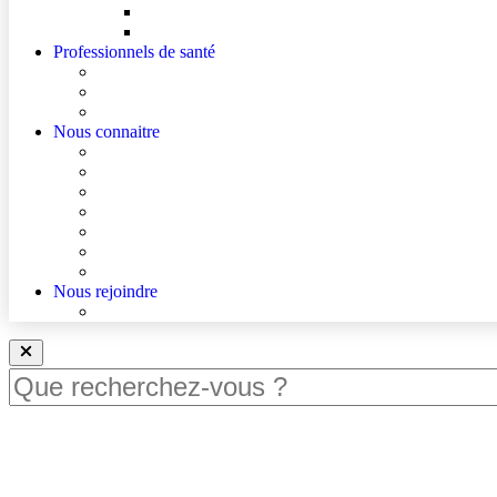
Mes droits
Votre avis compte !
Professionnels de santé
Professionnels de santé de ville (sécurisé)
La démarche Ville-Hôpital
Les podcasts Ville-Hôpital
Nous connaitre
Les Hôpitaux Publics de l’Artois
Le Centre Hospitalier de Béthune Beuvry
Le bloc opératoire
Actualités
Agenda
Qualité et sécurité des soins
La Maison des Usagers de Béthune Beuvry
Nous rejoindre
Nous rejoindre