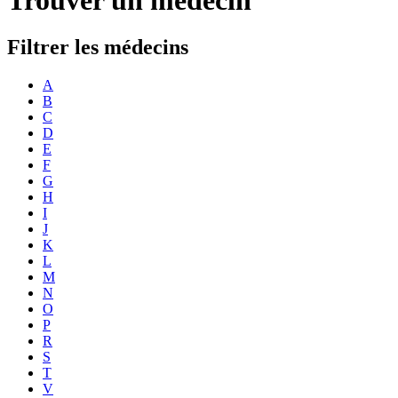
Filtrer les médecins
A
B
C
D
E
F
G
H
I
J
K
L
M
N
O
P
R
S
T
V