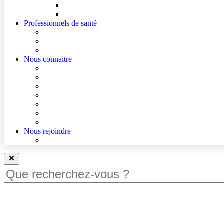
Mes droits
Votre avis compte !
Professionnels de santé
Professionnels de santé de ville (sécurisé)
La démarche Ville-Hôpital
Les podcasts Ville-Hôpital
Nous connaitre
Les Hôpitaux Publics de l’Artois
Le Centre Hospitalier de Béthune Beuvry
Le bloc opératoire
Actualités
Agenda
Qualité et sécurité des soins
La Maison des Usagers de Béthune Beuvry
Nous rejoindre
Nous rejoindre