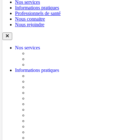
Nos services
Informations pratiques
Professionnels de santé
Nous connaitre
Nous rejoindre
Nos services
Trouver un médecin
Trouver un service
Urgences
Informations pratiques
Accéder à l’hôpital
Accès parkings
Conditions de visite
Mes démarches en ligne
Je prépare mon intervention chirurgicale
Je prépare mon hospitalisation
Je prépare ma consultation
Mes documents d’information
Je paie mes factures
Foire aux questions
Cultes
Faire entendre ma voix