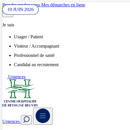
Prendre rendez-vous
Mes démarches en ligne
23 JUIL 2026
08 JUIL 2026
08 JUIL 2026
07 JUIL 2026
06 JUIL 2026
01 JUIL 2026
27 JUIN 2026
27 JUIN 2026
24 JUIN 2026
24 JUIN 2026
22 JUIN 2026
19 JUIN 2026
Je suis
Usager / Patient
Visiteur / Accompagnant
Professionnel de santé
Candidat au recrutement
Urgences
Urgences